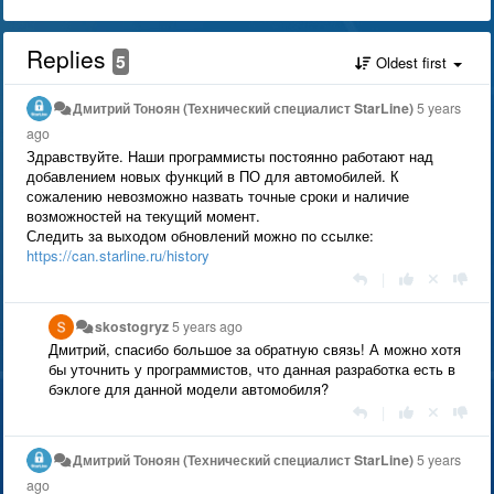
Replies
5
Oldest first
Дмитрий Тонoян (Технический специалист StarLine)
5 years
ago
Здравствуйте. Наши программисты постоянно работают над
добавлением новых функций в ПО для автомобилей. К
сожалению невозможно назвать точные сроки и наличие
возможностей на текущий момент.
Следить за выходом обновлений можно по ссылке:
https://can.starline.ru/history
|
skostogryz
5 years ago
Дмитрий, спасибо большое за обратную связь! А можно хотя
бы уточнить у программистов, что данная разработка есть в
бэклоге для данной модели автомобиля?
|
Дмитрий Тонoян (Технический специалист StarLine)
5 years
ago