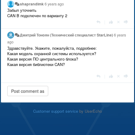
shaprandimk
6 years ago
Забыл уточнить
CAN B подключен по варианту 2
|
Дмитрий Тонoян (Технический специалист StarLine)
6 years
ago
Здравствуйте. Укажите, пожалуйста, подробнее:
Какая модель охранной системы используется?
Какая версия ПО центрального блока?
Какая версия библиотеки CAN?
|
Customer support service
by UserEcho