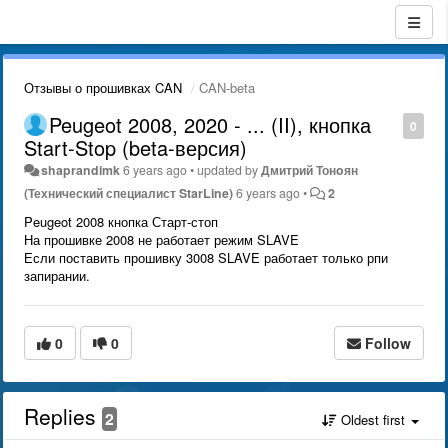
Отзывы о прошивках CAN
CAN-beta
Peugeot 2008, 2020 - ... (II), кнопка
0
Start-Stop (beta-версия)
shaprandimk
6 years ago
•
updated by
Дмитрий Тонoян
(Технический специалист StarLine)
6 years ago
•
2
Peugeot 2008 кнопка Старт-стоп
На прошивке 2008 не работает режим SLAVE
Если поставить прошивку 3008 SLAVE работает только рпи
запирании.
0
0
Follow
Replies
2
Oldest first