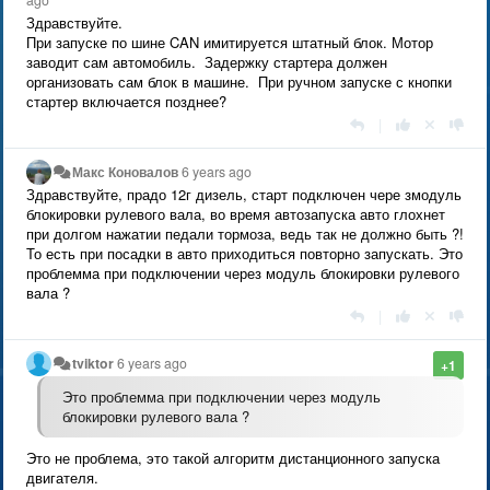
ago
Здравствуйте.
При запуске по шине CAN имитируется штатный блок. Мотор
заводит сам автомобиль. Задержку стартера должен
организовать сам блок в машине. При ручном запуске с кнопки
стартер включается позднее?
|
Макс Коновалов
6 years ago
Здравствуйте, прадо 12г дизель, старт подключен чере змодуль
блокировки рулевого вала, во время автозапуска авто глохнет
при долгом нажатии педали тормоза, ведь так не должно быть ?!
То есть при посадки в авто приходиться повторно запускать. Это
проблемма при подключении через модуль блокировки рулевого
вала ?
|
tviktor
6 years ago
+1
Это проблемма при подключении через модуль
блокировки рулевого вала ?
Это не проблема, это такой алгоритм дистанционного запуска
двигателя.