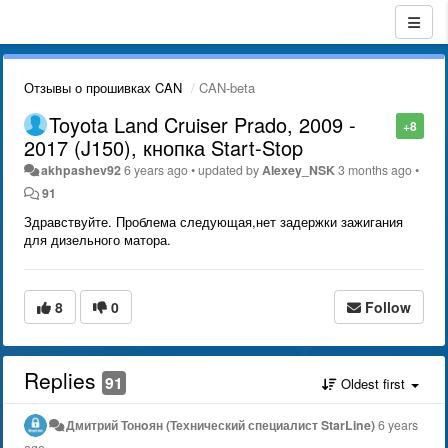
Отзывы о прошивках CAN
CAN-beta
Toyota Land Cruiser Prado, 2009 -
+8
2017 (J150), кнопка Start-Stop
akhpashev92
6 years ago
•
updated by
Alexey_NSK
3 months ago
•
91
Здравствуйте. Проблема следующая,нет задержки зажигания
для дизельного матора.
8
0
Follow
Replies
91
Oldest first
Дмитрий Тонoян (Технический специалист StarLine)
6 years