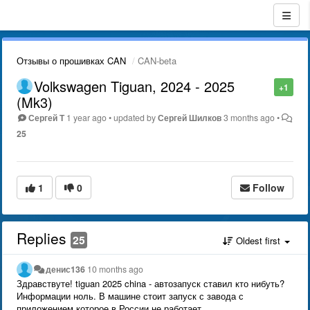
Отзывы о прошивках CAN
CAN-beta
Volkswagen Tiguan, 2024 - 2025
+1
(Mk3)
Сергей Т
1 year ago
•
updated by
Сергей Шилков
3 months ago
•
25
1
0
Follow
Replies
25
Oldest first
денис136
10 months ago
Здравствуте! tiguan 2025 china - автозапуск ставил кто нибуть?
Информации ноль. В машине стоит запуск с завода с
приложением которое в России не работает