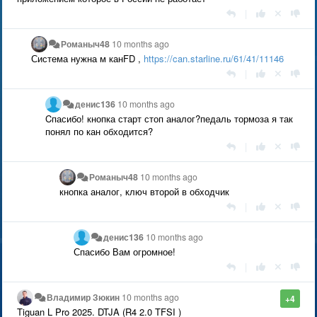
|
Романыч48
10 months ago
Система нужна м канFD ,
https://can.starline.ru/61/41/11146
|
денис136
10 months ago
Cпасибо! кнопка старт стоп аналог?педаль тормоза я так
понял по кан обходится?
|
Романыч48
10 months ago
кнопка аналог, ключ второй в обходчик
|
денис136
10 months ago
Спасибо Вам огромное!
|
Владимир Зюкин
10 months ago
+4
Tiguan L Pro 2025. DTJA (R4 2.0 TFSI )