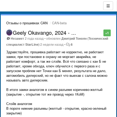
Отзывы о прошивках CAN
CAN-beta
Geely Okavango, 2024 - ...
+1
Незамет
2 года назад
•
обновлен
Дмитрий Тонoян (Технический
специалист StarLine)
2 недели назад
•
6
Здравствуйте, прошивка работает не корректно, не работают
замки, при постановке в охрану не моргает аварийка, не
работает комфорт, а так же слэйв. Всё что связано с кан Б не
работает, кроме обхода, ключ обучился с первого раза и с
запуском проблем нет Точки кан Б менял, результата не дало,
автомобиль дилерский, но не факт что выехав с салона можно
называть авто дилерским.
В итоге замки аналогом в синем разъеме коричнево-желтый
(закрытие -, открытие тот же провод через 1КоМ)
Слэйв аналогом
В пороге нижние разъемы (желтый - открытие, красно-зеленый
закрытие)