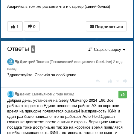
Аварийка в том же разъеме что и стартер (синий-белый)
1
0
Подписаться
Ответы
6
Старые сверху
Дмитрий Тонoян (Технический специалист StarLine)
2 года
назад
Здравствуйте. Спасибо за сообщение.
|
Денис Емельянов
2 года назад
+9
Добрый день, установил на Geely Okavango 2024 E96.Все
работает корректно.Единственное при работе АЗ на короткое
время на приборке появляется ошибка-Неисправность IGN1 и
один раз было написано,что не работает Auto-Hold.Сделал
глушение двигателя после снятия с охраны.Впринципе мягкая
посадка тоже доступна,но так же на короткое время появлятся
ошибка-неисправность IGN1.Тестировать дальше не смог, у