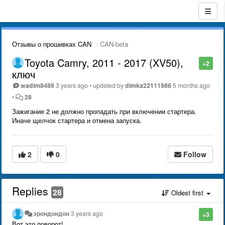
Отзывы о прошивках CAN
CAN-beta
Toyota Camry, 2011 - 2017 (XV50),
+2
ключ
wadim8489
3 years ago
•
updated by
dimka22111986
5 months ago
•
28
Зажигание 2 не должно пропадать при включении стартера.
Иначе щелчок стартера и отмена запуска.
2
0
Follow
Replies
28
Oldest first
эрондондон
3 years ago
+3
Вот это поворот!