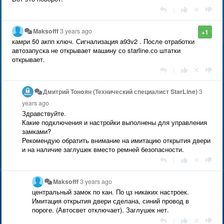
|
Maksofff
3 years ago
+1
камри 50 акпп ключ. Сигнализация a93v2 . После отработки
автозапуска не открывает машину со starline.со штатки
открывает.
|
Дмитрий Тонoян (Технический специалист StarLine)
3
years ago
Здравствуйте.
Какие подключения и настройки выполнены для управления
замками?
Рекомендую обратить внимание на имитацию открытия двери
и на наличие заглушек вместо ремней безопасности.
|
Maksofff
3 years ago
центральный замок по кан. По цз никаких настроек.
Имитация открытия двери сделана, синий провод в
пороге. (Автосвет отключает). Заглушек нет.
|