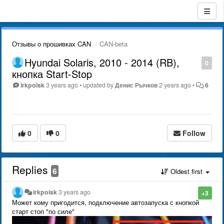
Отзывы о прошивках CAN
CAN-beta
Hyundai Solaris, 2010 - 2014 (RB),
0
кнопка Start-Stop
irkpoisk
3 years ago
•
updated by
Денис Рычков
2 years ago
•
6
0
0
Follow
Replies
6
Oldest first
irkpoisk
3 years ago
+3
Может кому пригодится, подключение автозапуска с кнопкой
старт стоп "по силе"