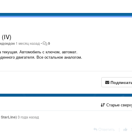
 (IV)
ондондон
1 месяц назад
•
9
на текущая. Автомобиль с ключом, автомат.
еденного двигателя. Все остальное аналогом.
Подписат
Старые сверх
StarLine)
3 года назад
Ответить
|