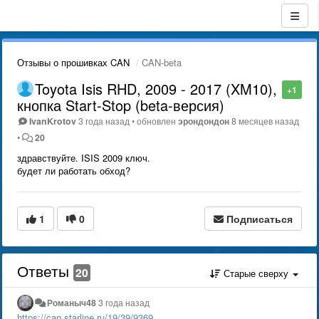
Отзывы о прошивках CAN
CAN-beta
Toyota Isis RHD, 2009 - 2017 (XM10),
+1
кнопка Start-Stop (beta-версия)
IvanKrotov
3 года назад
•
обновлен
эрондондон
8 месяцев назад
•
20
здравствуйте. ISIS 2009 ключ.
будет ли работать обход?
1
0
Подписаться
Ответы
20
Старые сверху
Романыч48
3 года назад
https://can.starline.ru/19/39/9369