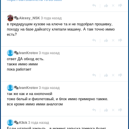
|
Alexey_NSK
3 года назад
в предидущем кузове на ключе та и не подобрал прошивку,
походу на базе дайхатсу клепали машину. А там точно иммо
есть?
|
IvanKrotov
3 года назад
ответ ДА обход есть.
также иммо имми
пока работает
|
IvanKrotov
3 года назад
так же как и на кнопочной
тоже белый и фиолетовый, и блок иммо примерно тамже.
все кроме иммо имми аналогом
|
Klick
3 года назад
Если штаткой закрыть , в момент запуска тревога будет