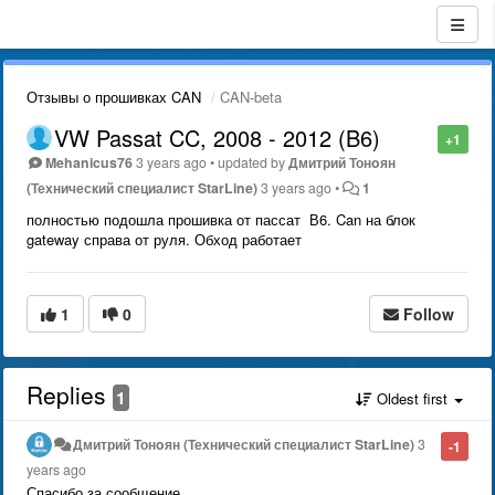
Отзывы о прошивках CAN
CAN-beta
VW Passat CC, 2008 - 2012 (B6)
+1
Mehanicus76
3 years ago
•
updated by
Дмитрий Тонoян
(Технический специалист StarLine)
3 years ago
•
1
полностью подошла прошивка от пассат В6. Can на блок
gateway справа от руля. Обход работает
1
0
Follow
Replies
1
Oldest first
Дмитрий Тонoян (Технический специалист StarLine)
3
-1
years ago
Спасибо за сообщение.