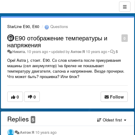
StarLine E90, E60
Questions
Е90 отображение температуры и
0
напряжения
Никита.
10 years ago
•
updated by
Антон Я
10 years ago
•
5
Opel Astra j, стоит. Е90. Со слов клиента после прикуривания
машины (сел аккумулятор) 'на брелке не показывает
температуру двигателя, салона и напряжение. Везде прочерки.
Что может быть? прошивка? Или блок?
0
0
Follow
Replies
5
Oldest first
Антон Я
10 years ago