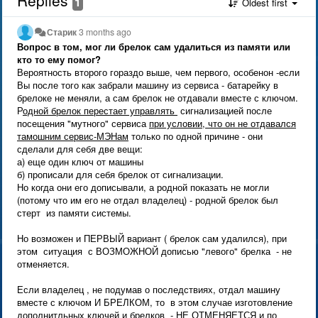
1
Oldest first
Старик
3 months ago
Вопрос в том, мог ли брелок сам удалиться из памяти или
кто то ему помог?
Вероятность второго гораздо выше, чем первого, особенон -если
Вы после того как забрали машину из сервиса - батарейку в
брелоке не меняли, а сам брелок не отдавали вместе с ключом.
Р
одной брелок перестает управлять
сигнализацией после
посещения "мутного" сервиса
при условии, что он не отдавался
тамошним сервис-МЭНам
только по одной причине - они
сделали для себя две вещи:
а) еще один ключ от машины
б) прописали для себя брелок от сигнализации.
Но когда они его дописывали, а родной показать не могли
(потому что им его не отдал владелец) - родной брелок был
стерт из памяти системы.
Но возможен и ПЕРВЫЙ вариант ( брелок сам удалился), при
этом ситуация с ВОЗМОЖНОЙ дописью "левого" брелка - не
отменяется.
Если владелец , не подумав о последствиях, отдал машину
вместе с ключом И БРЕЛКОМ, то в этом случае изготовление
дополнитльных ключей и брелков - НЕ ОТМЕНЯЕТСЯ и по