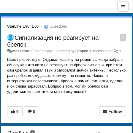
StarLine E90, E60
Questions
Сигнализация не реагирует на
0
брелок
maskastut
3 months ago
•
updated by
Старик
3 months ago
•
1
Всех приветствую. Отдавал машину на ремонт, а когда забрал,
обнаружил что авто не реагирует на брелок сигналки, при этом
сам брелок издавал звук и загорался значок антенны. Несколько
раз пробовал скидывать клемму - не помогло. Нашел в
интернете как перепривязать брелок в память сигналки, сделал
и он снова заработал. Вопрос в том, мог ли брелок сам
удалиться из памяти или кто то ему помог?
0
0
Follow
Replies