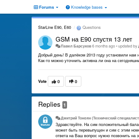
Forums
Knowledge bases
StarLine E90, E60
Questions
GSM на Е90 спустя 13 лет
Павел Барсуков
6 months ago
•
updated by
Добрый день! В далёком 2013 году установили нам 
Как-то можно уточнить активна ли она на сегодняш
Vote
0
0
Replies
1
Дмитрий Тонoян (Технический специалист 
Здравствуйте. На сим положительный балан
может быть перевыпущен и сим с этим ном
ответа на Ваш вопрос нужно позвонить на э