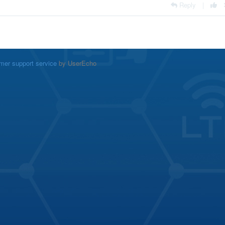
Reply
|
mer support service
by UserEcho