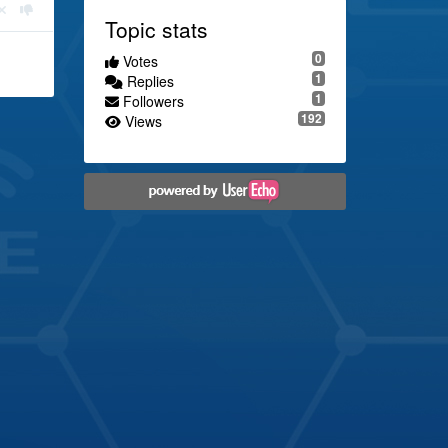
Topic stats
0
Votes
1
Replies
1
Followers
192
Views