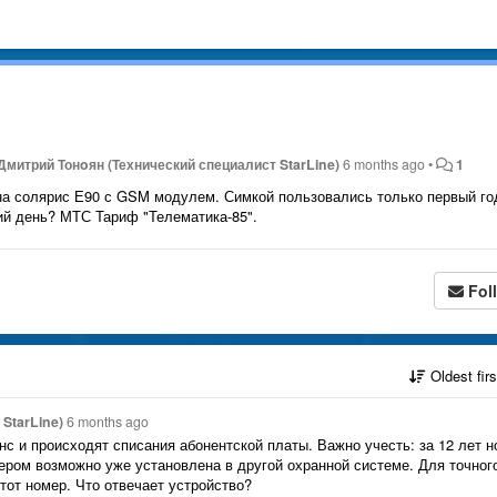
Дмитрий Тонoян (Технический специалист StarLine)
6 months ago
•
1
на солярис Е90 с GSM модулем. Симкой пользовались только первый го
ний день? МТС Тариф "Телематика-85".
Fol
Oldest fir
StarLine)
6 months ago
с и происходят списания абонентской платы. Важно учесть: за 12 лет 
ером возможно уже установлена в другой охранной системе. Для точног
тот номер. Что отвечает устройство?