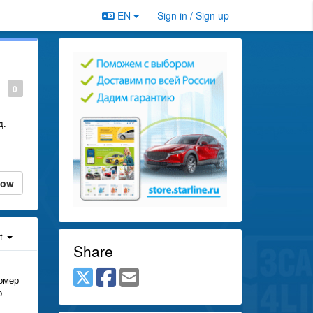
EN
Sign in / Sign up
0
д.
low
st
Share
номер
о