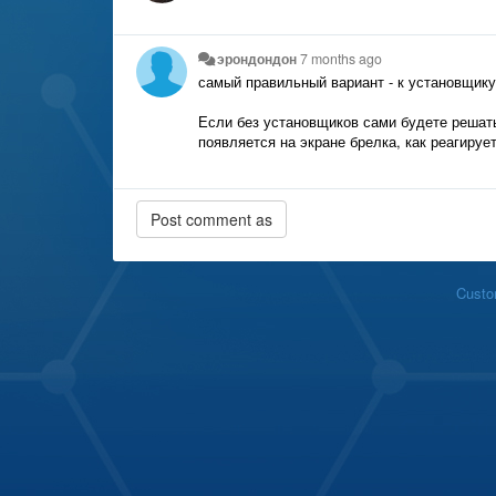
эрондондон
7 months ago
самый правильный вариант - к установщику
Если без установщиков сами будете решать 
появляется на экране брелка, как реагируе
Custo