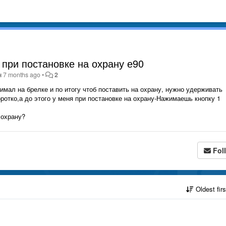
 при постановке на охрану е90
н
7 months ago
•
2
имал на брелке и по итогу чтоб поставить на охрану, нужно удерживать
оротко,а до этого у меня при постановке на охрану-Нажимаешь кнопку 1
 охрану?
Fol
Oldest fir