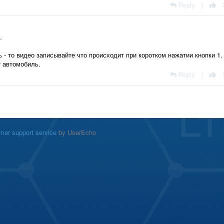
Reply
|
.
- то видео записывайте что происходит при коротком нажатии кнопки 1.
т автомобиль.
Reply
|
mer support service
by UserEcho