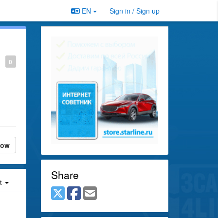
EN
Sign in / Sign up
0
low
Share
st