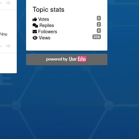
Topic stats
0
Votes
2
Replies
4
Followers
 Что
208
Views