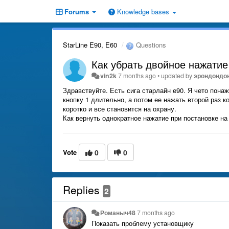
Forums
Knowledge bases
StarLine E90, E60
Questions
Как убрать двойное нажатие
vin2k
7 months ago
•
updated by
эрондондо
Здравствуйте. Есть сига старлайн е90. Я чето понаж
кнопку 1 длительно, а потом ее нажать второй раз к
коротко и все становится на охрану.
Как вернуть однократное нажатие при постановке на
Vote
0
0
Replies
2
Романыч48
7 months ago
Показать проблему установщику