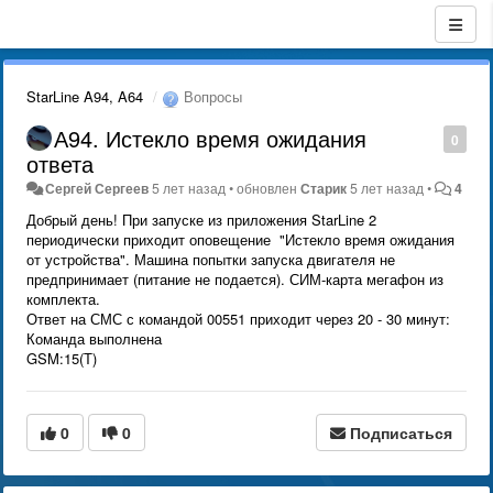
StarLine A94, A64
Вопросы
А94. Истекло время ожидания
0
ответа
Сергей Сергеев
5 лет назад
•
обновлен
Старик
5 лет назад
•
4
Добрый день! При запуске из приложения StarLine 2
периодически приходит оповещение "Истекло время ожидания
от устройства". Машина попытки запуска двигателя не
предпринимает (питание не подается). СИМ-карта мегафон из
комплекта.
Ответ на СМС с командой 00551 приходит через 20 - 30 минут:
Команда выполнена
GSM:15(Т)
0
0
Подписаться