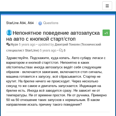
StarLine A94, A64
Questions
Непонятное поведение автозапуска
+1
на авто с кнопкой старт/стоп
Nyze
5 years ago
•
updated by
Дмитрий Тонoян (Технический
специалист StarLine)
5 years ago
•
5
Здравствуйте. Подскажите, куда копать. Авто субару легаси с
вариатором и кнопкой старт/стоп. Непонятно в каких
обстоятельствах иногда автозапуск ведёт себя следующим
образом - включается зажигание, включаются стоп сигналы,
машина готовится к запуску, всё сбрасывается. Стартер не
крутит. На брелке ничего не происходит. Через несколько
секунд то же самое и двигатель запускается. Индикация на
брелке есть. Иногда всё заводится сразу. Не зависит ни от
температуры. Ни от времени простоя. Ни от ручника. Примерно
50 на 50 отношение таких запусков к нормальным. В каком
направлении искать причину такого поведения?