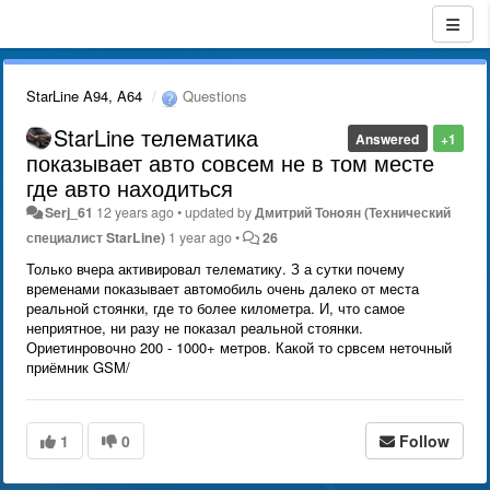
StarLine A94, A64
Questions
StarLine телематика
Answered
+1
показывает авто совсем не в том месте
где авто находиться
Serj_61
12 years ago
•
updated by
Дмитрий Тонoян (Технический
специалист StarLine)
1 year ago
•
26
Только вчера активировал телематику. З а сутки почему
временами показывает автомобиль очень далеко от места
реальной стоянки, где то более километра. И, что самое
неприятное, ни разу не показал реальной стоянки.
Ориетинровочно 200 - 1000+ метров. Какой то срвсем неточный
приёмник GSM/
1
0
Follow