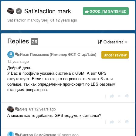
Satisfaction mark
GOOD, I'M SATISFIED
Satisfaction mark by
Serj_61
12 years ago
Replies
26
Oldest first
Иван Поважнюк (Инженер ФСП СтарЛайн)
Under review
12 years ago
Добрый день.
У Вас в профиле указана система с GSM. А вот GPS
отсутствует. Если это так, то погрешность может быть и
больше, так как определение происходит по LBS базовым
станциям операторов.
|
Serj_61
12 years ago
А можно как то добавить GPS модуль к сигналке?
|
Виктор Самойленко
12 years ago