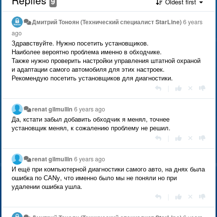
9
Oldest first
Дмитрий Тонoян (Технический специалист StarLine)
6 years
ago
Здравствуйте. Нужно посетить установщиков.
Наиболее вероятно проблема именно в обходчике.
Также нужно проверить настройки управления штатной охраной
и адаптации самого автомобиля для этих настроек.
Рекомендую посетить установщиков для диагностики.
|
renat gilmullin
6 years ago
Да, кстати забыл добавить обходчик я менял, точнее
установщик менял, к сожалению проблему не решил.
|
renat gilmullin
6 years ago
И ещё при компьютерной диагностики самого авто, на днях была
ошибка по САNу, что именно было мы не поняли но при
удалении ошибка ушла.
|