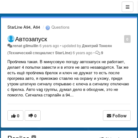
StarLine A94, A64
Questions
Автозапуск
0
renat gilmullin
6 years ago
•
updated by
Дмитрий Тонoян
(Технический специалист StarLine)
6 years ago
•
9
Проблема такая. В минусовую погоду автозапуск не работает,
делает 4 попытки завести и в итоге не авто незаводится. Так же
есть ещё проблема брелок и ключ не дружат то есть после
прогрева авто, я приезжаю ставлю на охрану и ухожу, придя
утром штатную сигналу открываю с ключа а сигналку отключаю
с брелка. Авто vag группы, думал дело в обходчик, это не
помогло. Сигналка старлайн а 94...
0
0
Follow
Replies