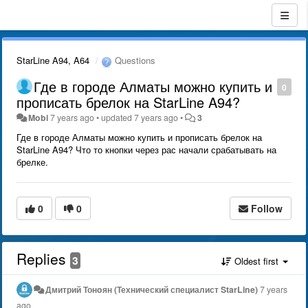
StarLine A94, A64
Questions
Где в городе Алматы можно купить и
0
прописать брелок на StarLine A94?
Mobi
7 years ago
•
updated
7 years ago
•
3
Где в городе Алматы можно купить и прописать брелок на
StarLine A94? Что то кнопки через рас начали срабатывать на
брелке.
0
0
Follow
Replies
3
Oldest first
Дмитрий Тонoян (Технический специалист StarLine)
7 years
ago