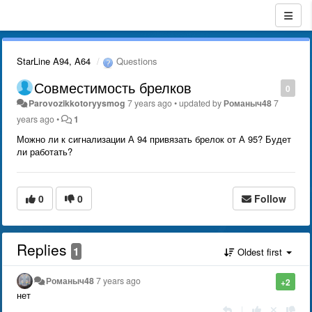
StarLine A94, A64
Questions
Совместимость брелков
0
Parovozikkotoryysmog
7 years ago
•
updated by
Романыч48
7
years ago
•
1
Можно ли к сигнализации А 94 привязать брелок от А 95? Будет
ли работать?
0
0
Follow
Replies
1
Oldest first
Романыч48
7 years ago
+2
нет
|