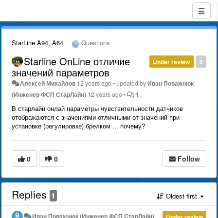
StarLine A94, A64
Questions
Starline OnLine отличие
Under review
0
значений параметров
Алексей Михайлов
12 years ago
•
updated by
Иван Поважнюк
(Инженер ФСП СтарЛайн)
12 years ago
•
1
В старлайн онлай параметры чувствительности датчиков
отображаются с значениями отличными от значений при
установке (регулировке) брелком ... почему?
0
0
Follow
Replies
1
Oldest first
Иван Поважнюк (Инженер ФСП СтарЛайн)
Under review