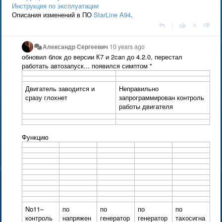
Инструкция по эксплуатации
Описания изменений в ПО
StarLine A94
.
|
Александр Сергеевич
10 years ago
обновил блок до версии К7 и 2can до 4.2.0, перестал
работать автозапуск... появился симптом "
Двигатель заводится и
Неправильно
сразу глохнет
запрограммирован контроль
работы двигателя
Функцию
No11–
по
по
по
по
контроль
напряжен
генератор
генератор
тахосигна