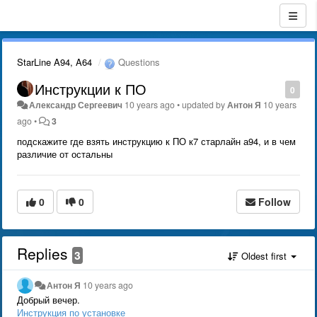
StarLine A94, A64
Questions
Инструкции к ПО
0
Александр Сергеевич
10 years ago
•
updated by
Антон Я
10 years
ago
•
3
подскажите где взять инструкцию к ПО к7 старлайн а94, и в чем
различие от остальны
0
0
Follow
Replies
3
Oldest first
Антон Я
10 years ago
Добрый вечер.
Инструкция по установке