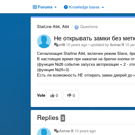
Forums
Knowledge bases
StarLine A94, A64
Questions
Не открывать замки без мет
rri9
10 years ago
•
updated by
Антон Я
10 ye
Сигнализация Starline A94, включен режим Slave, бр
В настоящее время при нажатии на брелке кнопки от
(функция №26 событие запуска авторизации = 2 - отк
(функция №25=3)
Есть ли возможность НЕ отпирать замки дверей до 
Vote
0
0
Replies
3
Антон Я
10 years ago