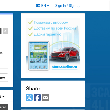
EN
Sign in / Sign up
0
ек
low
Share
st
ered