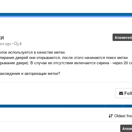
ки
Answered
ars ago
•
3
елок используется в качестве метки.
пирания дверей они открываются, после этого начинается поиск метки
рывание двери). В случае ее отсутствия включается сирена - через 20 с
нахождения и авторизации метки?
Fol
Oldest fir
Answ