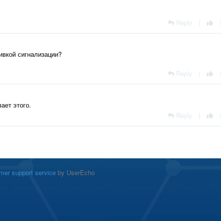
Reply
|
ивкой сигнализации?
Reply
|
ает этого.
Reply
|
mer support service
by UserEcho