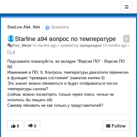
StarLine A94, A64
Questions
Starline a94 вопрос по температуре
0
Fox_Metal
10 months ago
•
updated by
эрондондон
10 months ago
•
3
Подскажите пожалуйста, во вкладке "Версии ПО" - Версия ПО
N2
Изменения в ПО: 5. Контроль температуры двигателя перенесен
в функцию "проверка состояния" (нажатие кнопки 3)
Это значит можно обновиться и будет отображаться после
температуры салона?
(сейчас можно посмотреть только через поиск, ночью не
хотелось бы пищать ей)
Самому обновить не как только у представителей?
0
0
Follow