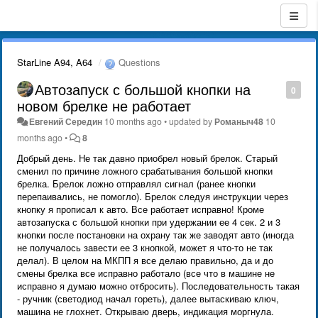
StarLine A94, A64
Questions
Автозапуск с большой кнопки на
0
новом брелке не работает
Евгений Середин
10 months ago
•
updated by
Романыч48
10
months ago
•
8
Добрый день. Не так давно приобрел новый брелок. Старый
сменил по причине ложного срабатывания большой кнопки
брелка. Брелок ложно отправлял сигнал (ранее кнопки
перепаивались, не помогло). Брелок следуя инструкции через
кнопку я прописал к авто. Все работает исправно! Кроме
автозапуска с большой кнопки при удержании ее 4 сек. 2 и 3
кнопки после постановки на охрану так же заводят авто (иногда
не получалось завести ее 3 кнопкой, может я что-то не так
делал). В целом на МКПП я все делаю правильно, да и до
смены брелка все исправно работало (все что в машине не
исправно я думаю можно отбросить). Последовательность такая
- ручник (светодиод начал гореть), далее вытаскиваю ключ,
машина не глохнет. Открываю дверь, индикация моргнула.