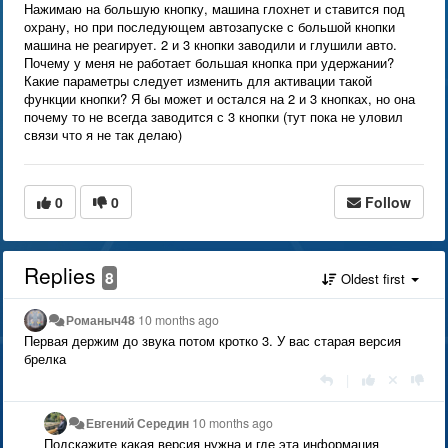
Нажимаю на большую кнопку, машина глохнет и ставится под
охрану, но при последующем автозапуске с большой кнопки
машина не реагирует. 2 и 3 кнопки заводили и глушили авто.
Почему у меня не работает большая кнопка при удержании?
Какие параметры следует изменить для активации такой
функции кнопки? Я бы может и остался на 2 и 3 кнопках, но она
почему то не всегда заводится с 3 кнопки (тут пока не уловил
связи что я не так делаю)
0
0
Follow
Replies
8
Oldest first
Романыч48
10 months ago
Первая держим до звука потом кротко 3. У вас старая версия
брелка
|
Евгений Середин
10 months ago
Подскажите какая версия нужна и где эта информация