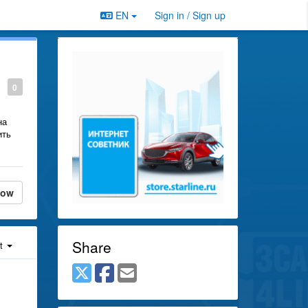
EN
Sign in / Sign up
0
на
ить
low
Share
st