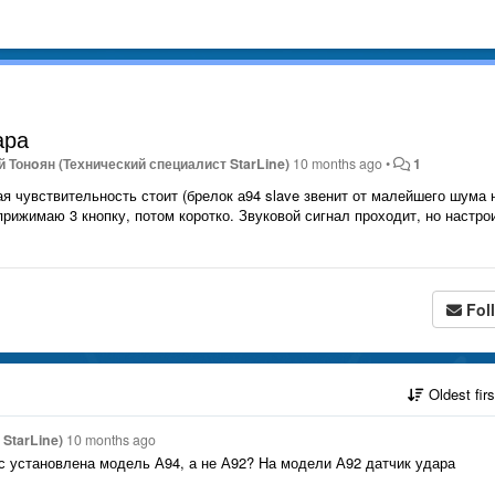
ара
 Тонoян (Технический специалист StarLine)
10 months ago
•
1
я чувствительность стоит (брелок а94 slave звенит от малейшего шума 
прижимаю 3 кнопку, потом коротко. Звуковой сигнал проходит, но настро
Fol
Oldest fir
StarLine)
10 months ago
с установлена модель А94, а не А92? На модели А92 датчик удара