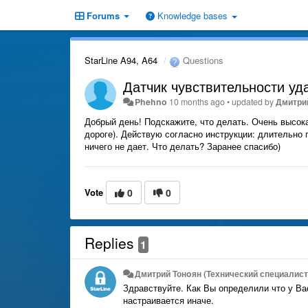
Forums
Knowledge bases
StarLine A94, A64
Questions
Датчик чувствительности уд
Phehno
10 months ago
•
updated by
Дмитрий
Добрый день! Подскажите, что делать. Очень высока
дороге). Действую согласно инструкции: длительно 
ничего не дает. Что делать? Заранее спасибо)
Vote
0
0
Replies
1
Дмитрий Тонoян (Технический специалист 
Здравствуйте. Как Вы определили что у Ва
настраивается иначе.