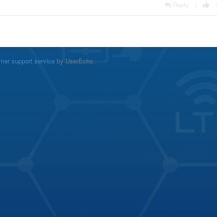
Reply
|
mer support service
by UserEcho