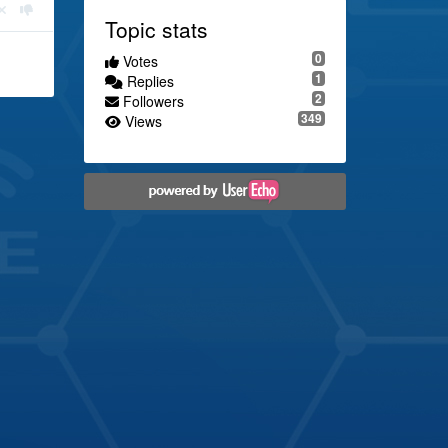
Topic stats
0
Votes
1
Replies
2
Followers
349
Views