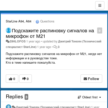
StarLine A94, A64
Questions
Подскажите распиновку сигналов на
0
микрофон от М21
DIHLOFOS
1 year ago
•
updated by
Дмитрий Тонoян (Технический
специалист StarLine)
1 year ago
•
3
Подскажите распиновку сигналов на микрофон от М21, негде нет
информации и в руководстве тоже.
Кто в теме напишите пожалуйста.
0
0
Follow
Replies
3
Oldest first
Дмитрий Тонoян (Технический специалист StarLine)
1 year