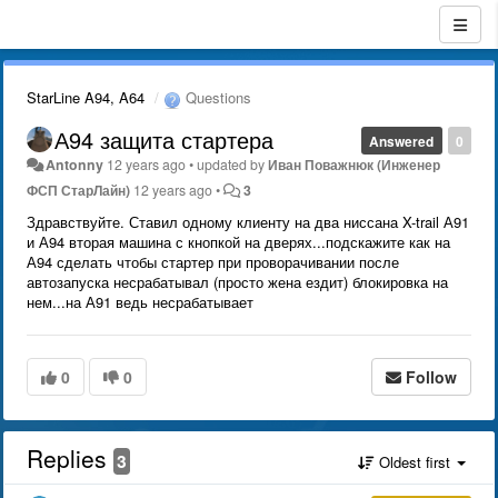
StarLine A94, A64
Questions
А94 защита стартера
Answered
0
Antonny
12 years ago
•
updated by
Иван Поважнюк (Инженер
ФСП СтарЛайн)
12 years ago
•
3
Здравствуйте. Ставил одному клиенту на два ниссана X-trail А91
и А94 вторая машина с кнопкой на дверях...подскажите как на
А94 сделать чтобы стартер при проворачивании после
автозапуска несрабатывал (просто жена ездит) блокировка на
нем...на А91 ведь несрабатывает
0
0
Follow
Replies
3
Oldest first