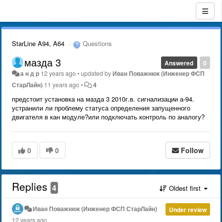
StarLine A94, A64
Questions
мазда 3
Answered
0
а н д р
12 years ago
•
updated by
Иван Поважнюк (Инженер ФСП
СтарЛайн)
11 years ago
•
4
предстоит установка на мазда 3 2010г.в. сигнализации а-94.
устранили ли проблему статуса определения запущенного
двигателя в кан модуле?или подключать контроль по аналогу?
0
0
Follow
Replies
4
Oldest first
Иван Поважнюк (Инженер ФСП СтарЛайн)
Under review
12 years ago