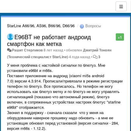
StarLine A66/96, AS96, B66/96, D66/96
Вопросы
E96BT не работает андроид
+1
смартфон как метка
Рашит Стерликов
8 лет назад
•
обновлен
Дмитрий Тонoян
(Технический специалист StarLine)
4 года назад
•
3
У меня проблема с настойкой сигналки по блютуз. Мне
установили е96bt и m66s.
Поставил приложение на андроид (xiaomi mi5s android
7.0) версии 4.3.914. Прописали/привязали в режиме регистрации
телефон по блютуз. Все прописалось. Но телефон не могу
использовать как блютуз метку и по блютуз не могу управлять
сигнализацией (показано что автономный режим), блютуз
включен, в сопряженных устройствах настроек блютус "starline
e96bt" отображается.
Звонил в поддержку - сначала сказали что у меня на
оборудовании наверное прошивку надо обновить - а мне ее
установщик обновил перед установкой (версия сигналки - 284,
версия m66s - 1.12.2).