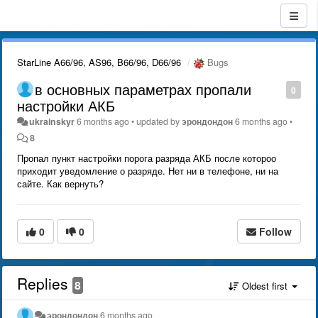
StarLine A66/96, AS96, B66/96, D66/96
Bugs
в основных параметрах пропали
0
настройки АКБ
ukrainskyr
6 months ago
•
updated by
эрондондон
6 months ago
•
8
Пропал пункт настройки порога разряда АКБ после котороо
приходит уведомление о разряде. Нет ни в телефоне, ни на
сайте. Как вернуть?
0
0
Follow
Replies
8
Oldest first
эрондондон
6 months ago