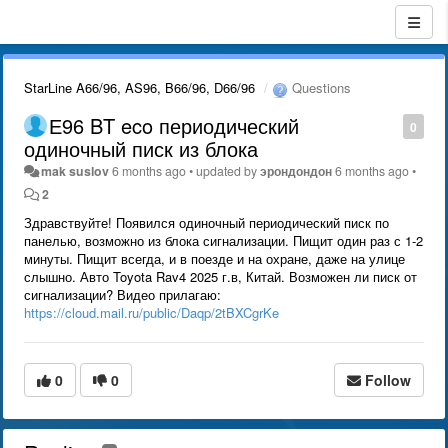
StarLine A66/96, AS96, B66/96, D66/96
Questions
Е96 BT eco периодический
0
одиночный писк из блока
mak suslov
6 months ago
•
updated by
эрондондон
6 months ago
•
2
Здравствуйте! Появился одиночный периодический писк по
панелью, возможно из блока сигнализации. Пищит один раз с 1-2
минуты. Пищит всегда, и в поезде и на охране, даже на улице
слышно. Авто Toyota Rav4 2025 г.в, Китай. Возможен ли писк от
сигнализации? Видео прилагаю:
https://cloud.mail.ru/public/Daqp/2tBXCgrKe
0
0
Follow