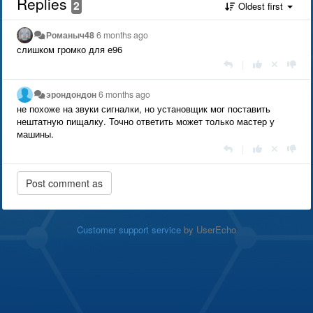
Replies
2
Oldest first
Романыч48
6 months ago
слишком громко для е96
|
эрондондон
6 months ago
не похоже на звуки сигналки, но установщик мог поставить
нештатную пищалку. Точно ответить может только мастер у
машины.
|
Customer support service
by UserEcho