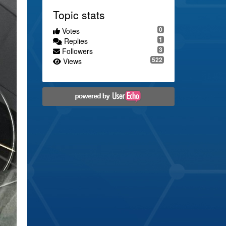
Topic stats
0
Votes
1
Replies
3
Followers
522
Views