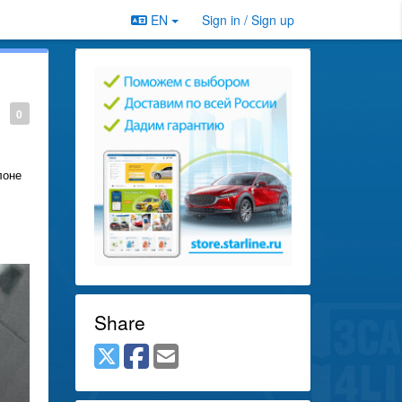
EN
Sign in / Sign up
0
лоне
Share