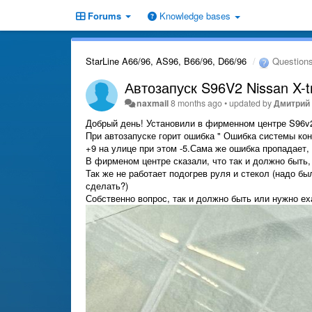
Forums
Knowledge bases
StarLine A66/96, AS96, B66/96, D66/96
Question
Автозапуск S96V2 Nissan X-t
naxmail
8 months ago
•
updated by
Дмитрий
Добрый день! Установили в фирменном центре S96v2 (L
При автозапуске горит ошибка " Ошибка системы конт
+9 на улице при этом -5.Сама же ошибка пропадает,
В фирменом центре сказали, что так и должно быть,
Так же не работает подогрев руля и стекол (надо б
сделать?)
Собственно вопрос, так и должно быть или нужно ех