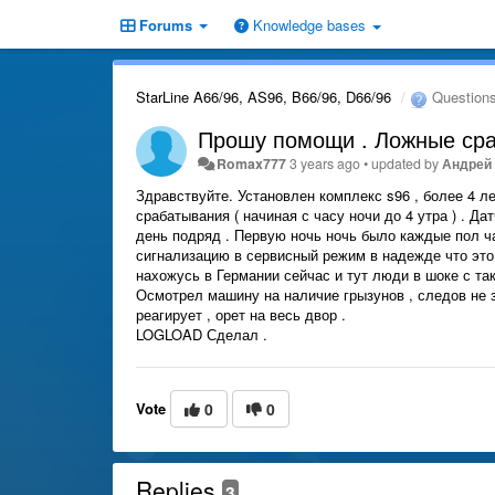
Forums
Knowledge bases
StarLine A66/96, AS96, B66/96, D66/96
Question
Прошу помощи . Ложные сраб
Romax777
3 years ago
•
updated by
Андрей
Здравствуйте. Установлен комплекс s96 , более 4 л
срабатывания ( начиная с часу ночи до 4 утра ) . Д
день подряд . Первую ночь ночь было каждые пол час
сигнализацию в сервисный режим в надежде что это 
нахожусь в Германии сейчас и тут люди в шоке с та
Осмотрел машину на наличие грызунов , следов не 
реагирует , орет на весь двор .
LOGLOAD Сделал .
Vote
0
0
Replies
3