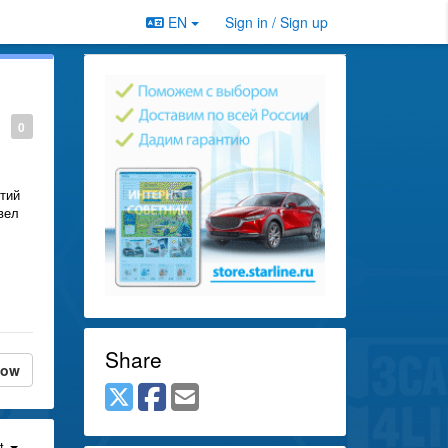
EN
Sign in / Sign up
0
етий
вел
Share
low
st