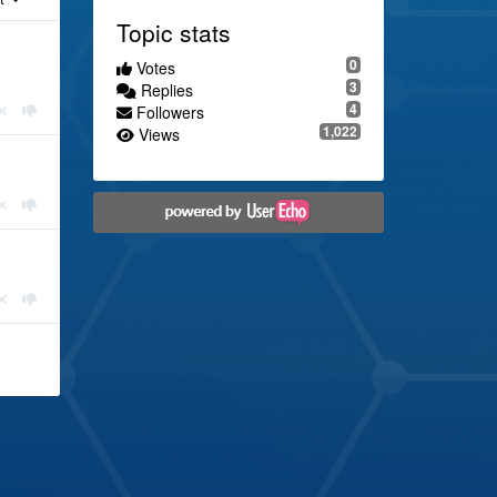
Topic stats
0
Votes
3
Replies
4
Followers
1,022
Views