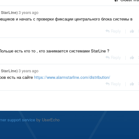
StarLine)
3 years ago
вщиков и начать с проверки фиксации центрального блока системы в
Reply
|
ольше есть кто то , кто занимается системами StarLine ?
Reply
|
StarLine)
3 years ago
ров есть на сайте
https://www.alarmstarline.com/distribution/
Reply
|
mer support service
by UserEcho