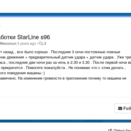
s
отки StarLine s96
 Михалыч
3 years ago
•
3
ет назад , все было хорошо . Последние 3 ночи постоянные ложные
атчик движения + предварительный датчик удара + датчик удара . Уже тр
а , последние две ночи раз за ночь в 2.30 и 3.30 . После первой ночи в
прекратится . Помогите пожалуйста . Не понимаю что с этим делать ,
кого поведения машины :)
замечено. На изменение громкости в приложении почему то машина не
Fol
Oldest fir