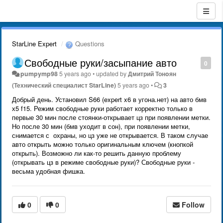
StarLine Expert
Questions
Свободные руки/засыпание авто
0
pumpymp98
5 years ago
•
updated by
Дмитрий Тонoян
(Технический специалист StarLine)
5 years ago
•
3
Добрый день. Установил S66 (expert x6 в угона.нет) на авто бмв
х5 f15. Режим свободные руки работает корректно только в
первые 30 мин после стоянки-открывает цз при появлении метки.
Но после 30 мин (бмв уходит в сон), при появлении метки,
снимается с охраны, но цз уже не открывается. В таком случае
авто открыть можно только оригинальным ключем (кнопкой
открыть). Возможно ли как-то решить данную проблему
(открывать цз в режиме свободные руки)? Свободные руки -
весьма удобная фишка.
0
0
Follow