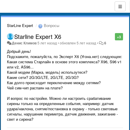
StarLine Expert
Вопросы
Starline Expert X6
+3
Денис Климов
5 лет назад
•
обновлен
5 лет назад
•
6
Добрый день!
Подскажите, пожалуйста, по Эксперт Х6 (Угона.нет) следующее:
Какая система Старлайн в основе этого комплекса? X96, S96 v1
или v2, AS96...
Какой модем (Марка, модель) использутеся?
Какие сети? 2G/3G/LTE, 2G/LTE, 2G/3G?
Как долго происходит переключение между сетями?
Чей сим-чип распаян на плате?
И вопрос по настройке. Можно ли настроить срабативание
сирены только на определенные события, например: датчик
удара/наклона, снятие/постановка в охрану - только световые
сигналы, нарушение периметра, датчик движения, зажигание -
свет и сирена?