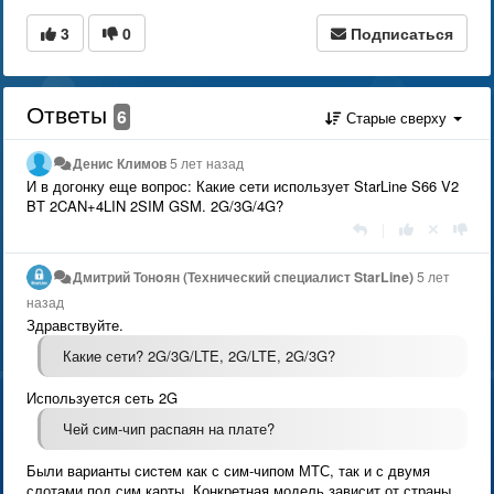
3
0
Подписаться
Ответы
6
Старые сверху
Денис Климов
5 лет назад
И в догонку еще вопрос: Какие сети использует StarLine S66 V2
BT 2CAN+4LIN 2SIM GSM. 2G/3G/4G?
|
Дмитрий Тонoян (Технический специалист StarLine)
5 лет
назад
Здравствуйте.
Какие сети? 2G/3G/LTE, 2G/LTE, 2G/3G?
Используется сеть 2G
Чей сим-чип распаян на плате?
Были варианты систем как с сим-чипом МТС, так и с двумя
слотами под сим карты. Конкретная модель зависит от страны