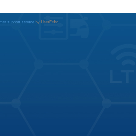
mer support service
by UserEcho