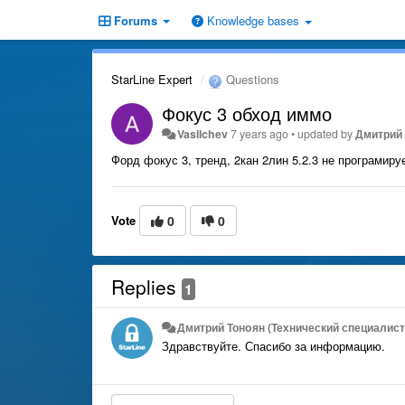
Forums
Knowledge bases
StarLine Expert
Questions
Фокус 3 обход иммо
Vasilchev
7 years ago
•
updated by
Дмитрий 
Форд фокус 3, тренд, 2кан 2лин 5.2.3 не програмиру
Vote
0
0
Replies
1
Дмитрий Тонoян (Технический специалист 
Здравствуйте. Спасибо за информацию.