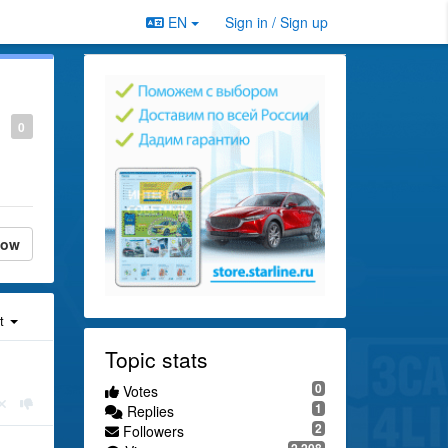
EN
Sign in / Sign up
0
low
st
Topic stats
0
Votes
1
Replies
2
Followers
2,208