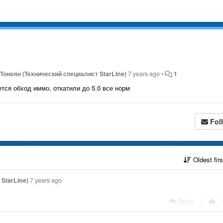
Тонoян (Технический специалист StarLine)
7 years ago
•
1
ется обход иммо, откатили до 5.0 все норм
Fol
Oldest fir
StarLine)
7 years ago
Reply
|