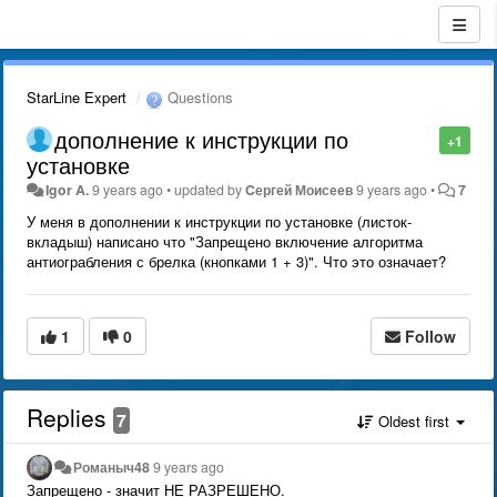
StarLine Expert
Questions
дополнение к инструкции по
+1
установке
Igor A.
9 years ago
•
updated by
Cергей Моисеев
9 years ago
•
7
У меня в дополнении к инструкции по установке (листок-
вкладыш) написано что "Запрещено включение алгоритма
антиограбления с брелка (кнопками 1 + 3)". Что это означает?
1
0
Follow
Replies
7
Oldest first
Романыч48
9 years ago
Запрещено - значит НЕ РАЗРЕШЕНО.