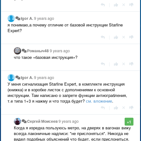
|
Igor A.
9 years ago
я понимаю,а почему отличие от базовой инструкции Starline
Expert?
|
Романыч48
9 years ago
что такое «базовая инструкция»?
|
Igor A.
9 years ago
У меня сигнализация Starline Expert, в комплекте инструкция
(книжка) и в коробке листок с дополнениями к основной
инструкции. Там написано о запрете функции антиограбления,
т.е типа 1+3 я нажму и что тогда будет?
см. вложение
.
|
Cергей Моисеев
9 years ago
+1
Когда я изредка пользуюсь метро, на дверях в вагонах вижу
всегда лаконичные надписи: "не прислоняться". Никогда не
видел подобных объяснений что будет, если прислониться.