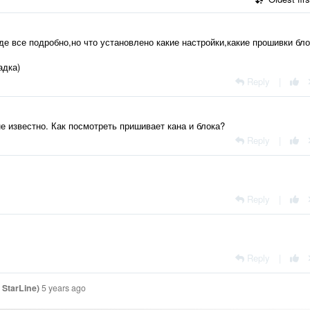
де все подробно,но что установлено какие настройки,какие прошивки бло
адка)
Reply
|
е известно. Как посмотреть пришивает кана и блока?
Reply
|
Reply
|
Reply
|
StarLine)
5 years ago