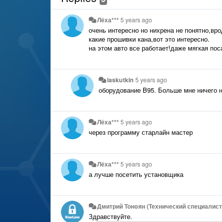
Лёха***
5 years ago
очень интересно но нихрена не понятно,вро
какие прошивки кана,вот это интересно.
на этом авто все работает!даже мягкая пос
laskutkin
5 years ago
оборудование B95. Больше мне ничего н
Лёха***
5 years ago
через программу старлайн мастер
Лёха***
5 years ago
а лучше посетить установщика
Дмитрий Тонoян (Технический специалист 
Здравствуйте.