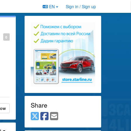
EN
Sign in / Sign up
0
Share
low
st