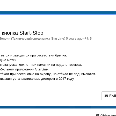
, кнопка Start-Stop
Тонoян (Технический специалист StarLine)
5 years ago
•
5
вается и заводится при отсутствии брелка.
щью метки.
втозапуска глохнет при нажатии на педаль тормоза.
обильном приложении StarLine.
стёкол при постановке на охрану, но стёкла не поднимаются.
лизация устанавливалась дилером в 2017 году
Fol
Oldest fir