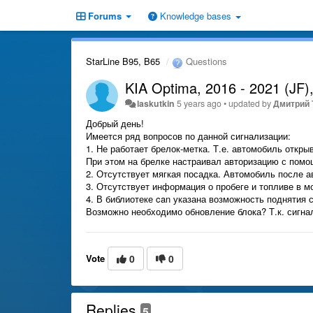
Forums
Knowledge bases
StarLine B95, B65
Questions
KIA Optima, 2016 - 2021 (JF)
laskutkin
5 years ago
•
updated by
Дмитрий 
Добрый день!
Имеется ряд вопросов по данной сигнализации:
1. Не работает брелок-метка. Т.е. автомобиль откры
При этом на брелке настраивал авторизацию с помо
2. Отсутствует мягкая посадка. Автомобиль после а
3. Отсутствует информация о пробеге и топливе в м
4. В библиотеке can указана возможность поднятия 
Возможно необходимо обновление блока? Т.к. сигна
Vote
0
0
Replies
5