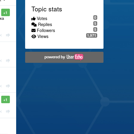
Topic stats
+1
0
Votes
ка
5
Replies
5
Followers
1,971
Views
+1