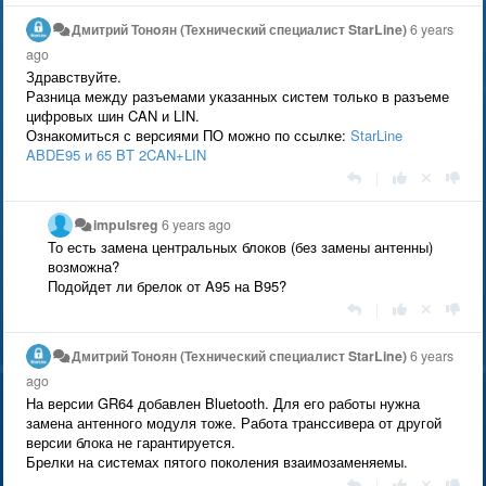
Дмитрий Тонoян (Технический специалист StarLine)
6 years
ago
Здравствуйте.
Разница между разъемами указанных систем только в разъеме
цифровых шин CAN и LIN.
Ознакомиться с версиями ПО можно по ссылке:
StarLine
ABDE95 и 65 BT 2CAN+LIN
|
impulsreg
6 years ago
То есть замена центральных блоков (без замены антенны)
возможна?
Подойдет ли брелок от A95 на B95?
|
Дмитрий Тонoян (Технический специалист StarLine)
6 years
ago
На версии GR64 добавлен Bluetooth. Для его работы нужна
замена антенного модуля тоже. Работа транссивера от другой
версии блока не гарантируется.
Брелки на системах пятого поколения взаимозаменяемы.
|