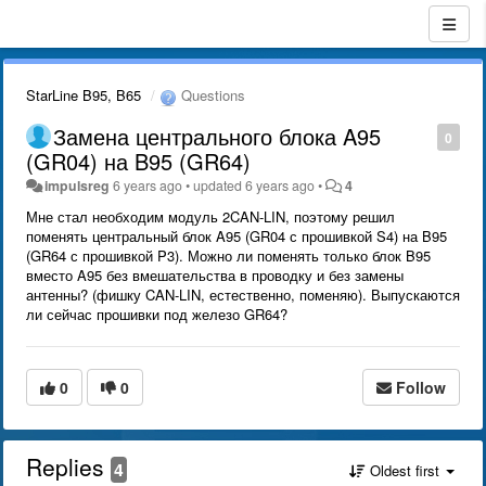
StarLine B95, B65
Questions
Замена центрального блока A95
0
(GR04) на B95 (GR64)
impulsreg
6 years ago
•
updated
6 years ago
•
4
Мне стал необходим модуль 2CAN-LIN, поэтому решил
поменять центральный блок A95 (GR04 с прошивкой S4) на B95
(GR64 с прошивкой P3). Можно ли поменять только блок B95
вместо A95 без вмешательства в проводку и без замены
антенны? (фишку CAN-LIN, естественно, поменяю). Выпускаются
ли сейчас прошивки под железо GR64?
0
0
Follow
Replies
4
Oldest first