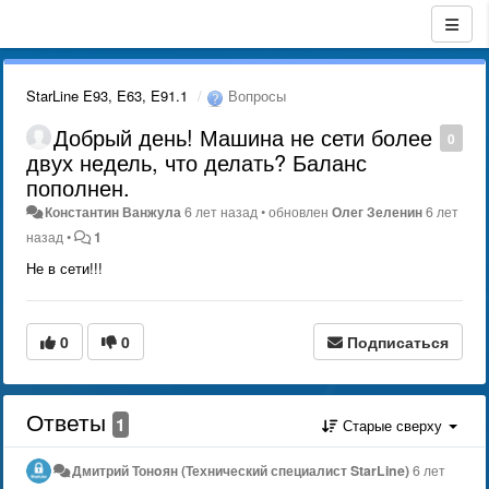
StarLine E93, E63, E91.1
Вопросы
Добрый день! Машина не сети более
0
двух недель, что делать? Баланс
пополнен.
Константин Ванжула
6 лет назад
•
обновлен
Олег Зеленин
6 лет
назад
•
1
Не в сети!!!
0
0
Подписаться
Ответы
1
Старые сверху
Дмитрий Тонoян (Технический специалист StarLine)
6 лет