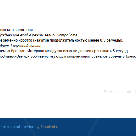
Reply
|
mer support service
by UserEcho