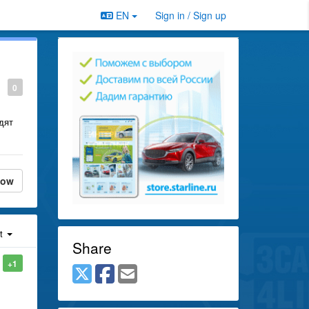
EN
Sign in / Sign up
0
дят
low
st
Share
+1