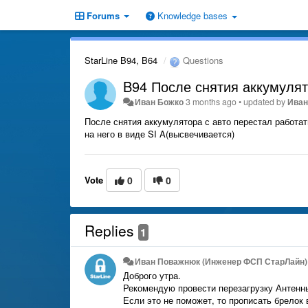
Forums
Knowledge bases
StarLine B94, B64
Questions
B94 После снятия аккумулят
Иван Божко
3 months ago
•
updated by
Иван
После снятия аккумулятора с авто перестал работат
на него в виде SI A(высвечивается)
Vote
0
0
Replies
1
Иван Поважнюк (Инженер ФСП СтарЛайн)
Доброго утра.
Рекомендую провести перезагрузку Антенны
Если это не поможет, то прописать брелок 