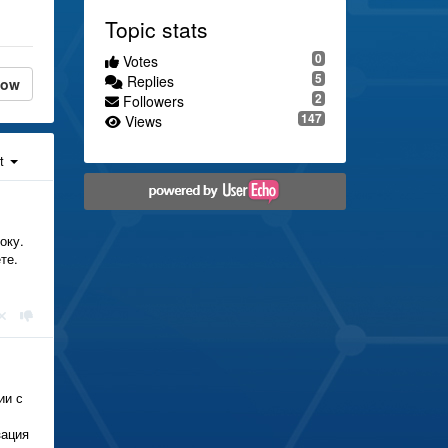
Topic stats
0
Votes
5
Replies
low
2
Followers
147
Views
st
оку.
те.
ии с
зация