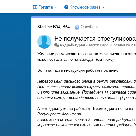
Forums
Knowledge bases
StarLine B94, B64
Questions
Не получается отрегулирова
Андрей-Туран
4 months ago
•
updated by
Ив
Желание регулировать возникло из-за очень плохого
макс поставить, но не выходит (см ниже)
Вот эта часть инструкции работает отлично:
Перевод центрального блока в режим регулировки 
При выключенном режиме охраны нажмите сервисну
и включите зажигание. Последует 11 сигналов сир
сигналы начнут периодически вспыхивать (1 раз в 
А вот здесь уже не работает. Брелок даже не пишет
Регулировка дальности
Короткое нажатие кнопки 2 - увеличение радиуса д
короткое нажатие кнопки 3 - уменьшение радиуса 