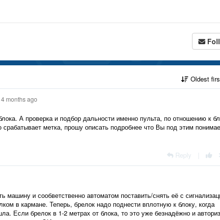
Fol
Oldest fir
4 months ago
блока. А проверка и подбор дальности именно пульта, по отношению к бл
о срабатывает метка, прошу описать подробнее что Вы под этим понимае
Reply
|
ь машину и сообветственно автоматом поставить/снять её с сигнализац
лком в кармане. Теперь, брелок надо поднести вплотную к блоку, когда
а. Если брелок в 1-2 метрах от блока, то это уже безнадёжно и автори