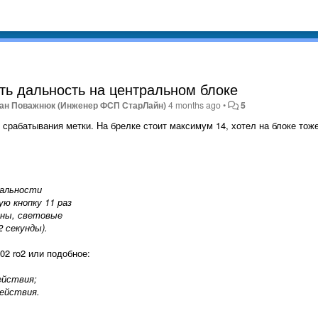
ть дальность на центральном блоке
ан Поважнюк (Инженер ФСП СтарЛайн)
4 months ago
•
5
 срабатывания метки. На брелке стоит максимум 14, хотел на блоке тож
дальности
ю кнопку 11 раз
ены, световые
2 секунды).
 02 ro2 или подобное:
ействия;
действия.