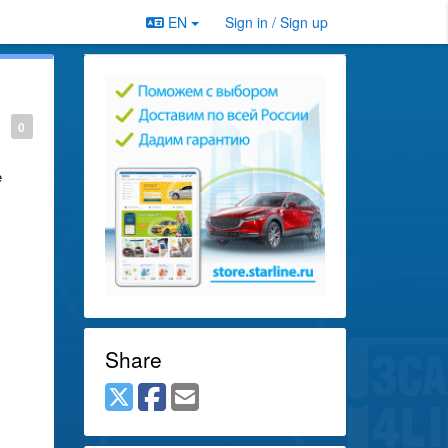
EN
Sign in / Sign up
0
е
Share