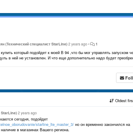
ян (Технический специалист StarLine)
2 years ago
•
1
 купить который подойдет к моей В 94 ,что бы мог управлять запуском ч
уль в ней не установлен. И что еще дополнительно надо будет преобре
Fol
Oldest fir
StarLine)
2 years ago
скаются сегодня, подойдет
nitelnoe_oborudovanie/starline_lte_master_3/
но он временно закончился на
наличие в магазинах Вашего региона.