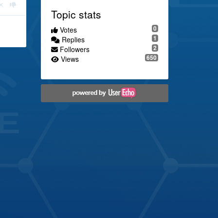
Topic stats
0
Votes
1
Replies
2
Followers
650
Views