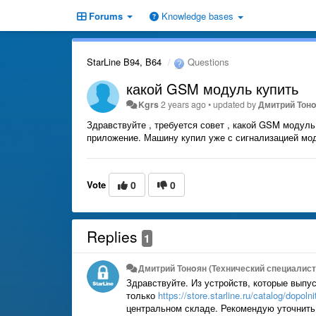
Forums
Knowledge bases
StarLine B94, B64
Questions
какой GSM модуль купить
Kgrs
2 years ago
•
updated by
Дмитрий Тонo
Здравствуйте , требуется совет , какой GSM модуль
приложение. Машину купил уже с сигнализацией мод
Vote
0
0
Replies
1
Дмитрий Тонoян (Технический специалист 
Здравствуйте. Из устройств, которые выпу
только
https://store.starline.ru/catalog/dopol
центральном складе. Рекомендую уточнить 