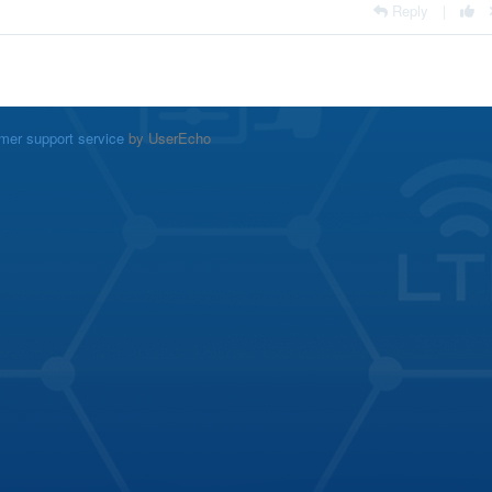
Reply
|
mer support service
by UserEcho