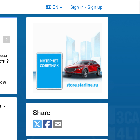
EN
Sign in / Sign up
0
ерез
сти ?
low
st
Share