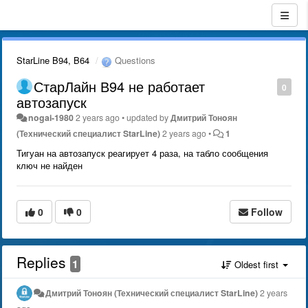
StarLine B94, B64
Questions
СтарЛайн В94 не работает
0
автозапуск
nogai-1980
2 years ago
•
updated by
Дмитрий Тонoян
(Технический специалист StarLine)
2 years ago
•
1
Тигуан на автозапуск реагирует 4 раза, на табло сообщения
ключ не найден
0
0
Follow
Replies
1
Oldest first
Дмитрий Тонoян (Технический специалист StarLine)
2 years