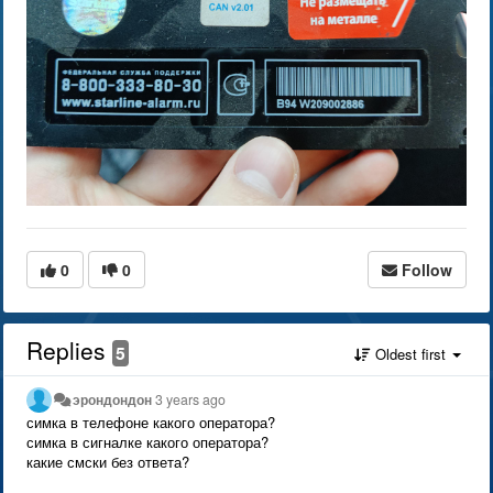
0
0
Follow
Replies
5
Oldest first
эрондондон
3 years ago
симка в телефоне какого оператора?
симка в сигналке какого оператора?
какие смски без ответа?