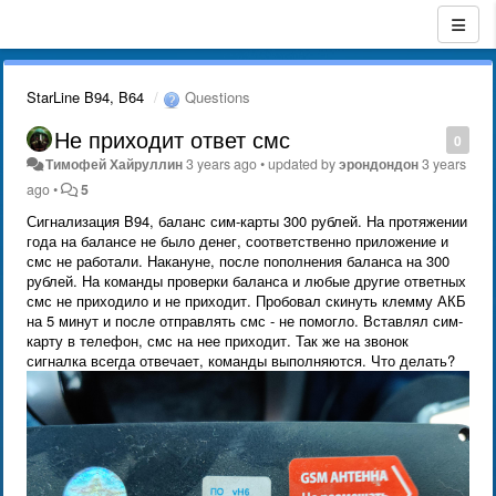
StarLine B94, B64
Questions
Не приходит ответ смс
0
Тимофей Хайруллин
3 years ago
•
updated by
эрондондон
3 years
ago
•
5
Сигнализация B94, баланс сим-карты 300 рублей. На протяжении
года на балансе не было денег, соответственно приложение и
смс не работали. Накануне, после пополнения баланса на 300
рублей. На команды проверки баланса и любые другие ответных
смс не приходило и не приходит. Пробовал скинуть клемму АКБ
на 5 минут и после отправлять смс - не помогло. Вставлял сим-
карту в телефон, смс на нее приходит. Так же на звонок
сигналка всегда отвечает, команды выполняются. Что делать?