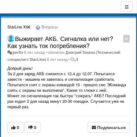
StarLine X96
Вопросы
Выжирает АКБ. Сигналка или нет?
0
Как узнать ток потребления?
perfix
6 лет назад
•
обновлен
Дмитрий Тонoян (Технический
специалист StarLine)
6 лет назад
•
3
Добрый день!
За 2 дня заряд АКБ снизился с 12,4 до 12,07. Попытался
завести - машина не завелась и сигнализация сработала.
Попытался снят с охраны командой 10 - пришло смс ЭКоманда
снять с охраны не выполнена". Какие то глюки с ней..
Может ли сигнализация так быстро "сожрать" АКБ? Последний
раз ездил 2 дня назад минут 20-30 поездки. Случается уже не
первый раз.
0
0
Подписаться