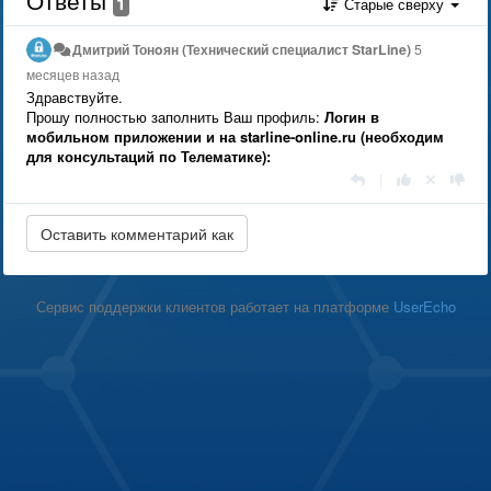
1
Старые сверху
Дмитрий Тонoян (Технический специалист StarLine)
5
месяцев назад
Здравствуйте.
Прошу полностью заполнить Ваш профиль:
Логин в
мобильном приложении и на starline-online.ru (необходим
для консультаций по Телематике):
|
Сервис поддержки клиентов работает на платформе
UserEcho