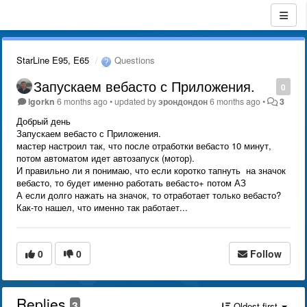
StarLine E95, E65
Questions
Запускаем вебасто с Приложения.
0
igorkn
6 months ago
•
updated by
эрондондон
6 months ago
•
3
Добрый день
Запускаем вебасто с Приложения.
мастер настроил так, что после отработки вебасто 10 минут,
потом автоматом идет автозапуск (мотор).
И правильно ли я понимаю, что если коротко тапнуть на значок
вебасто, то будет именно работать вебасто+ потом АЗ
А если долго нажать на значок, то отработает только вебасто?
Как-то нашел, что именно так работает...
0
0
Follow
Replies
3
Oldest first