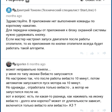
Дмитрий Тонoян (Технический специалист StarLine)
6
months ago
Здравствуйте. В приложении нет выполнения команды по
короткому нажатию.
Для передачи команды от приложения к блоку охранной системы
нужно удерживать кнопку.
Если мастер настроил запуск двигателя после работы
отопителя, то из приложения по кнопке отопителя всегда будет
работать такой алгоритм.
|
igorkn
6 months ago
может неправильно поняли...
у меня по тапу иконки Вебасто запускается
Но настроено так, что после работы вебасто 10 минут, потом
автоматом запускается пуск мотора на 10 минут.
Но однажды , отработала только вебасто , а мотор не
запустился после не.
вот и вопрос: есть ли какая-то разница, как нажимать на иконку
вебасто - долго или коротко? может от длительности зависит,
включится только вебасто или вебасто+ АЗ ?
|