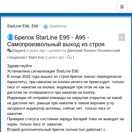
StarLine E95, E65
Questions
Брелок StarLine E95 - A95 -
0
Самопроизвольный выход из строя
Dizgard
3 years ago
•
updated by
Дмитрий Тонoян (Технический
специалист StarLine)
3 years ago
•
1
Здравствуйте
Установлена сигнализация StarLine E95
В конце 2022 года вышел из строя брелок (начал периодически
барахлить), при нажатии на кнопки нечего не происходит, только
писк от нажатия на кнопки, индикация при этом не как на
дисплее не отображается при нажатии на кнопку.
Индикации об отправки команды на закрытие открытие не какой
на дисплее нет, раньше при нажатии в левом верхнем углу
загорался индикатор антенны, сейчас нет, только писк от
нажатия.
Проверки статуса состоянии заряда батарей тоже не выводит на
экран, только писк от нажатия.
Второй дополнительный брелок полностью работает с